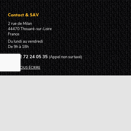
Contact & SAV
2 rue de Milan
44470
Thouaré-sur-Loire
France
Du lundi au vendredi
De 9h à 18h
02 72 24 05 35
(Appel non surtaxé)
NOUS ÉCRIRE
Assistance
Guides d'achat
Questions des musiciens
Modes de livraison
Modes de paiement
Retours produits