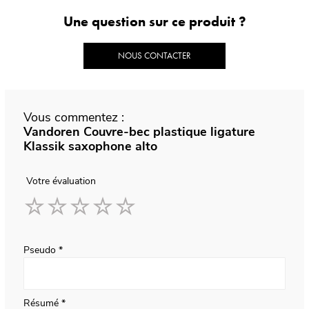
Une question sur ce produit ?
NOUS CONTACTER
Vous commentez :
Vandoren Couvre-bec plastique ligature
Klassik saxophone alto
Votre évaluation
1
2
3
4
5
star
stars
stars
stars
stars
Pseudo
Résumé