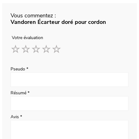
Vous commentez :
Vandoren Écarteur doré pour cordon
Votre évaluation
1
2
3
4
5
star
stars
stars
stars
stars
Pseudo
Résumé
Avis