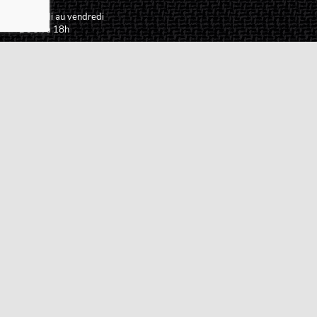
Du lundi au vendredi
De 9h à 18h
02 72 24 05 35
(Appel non surtaxé)
NOUS ÉCRIRE
Assistance
Guides d'achat
Questions des musiciens
Modes de livraison
Modes de paiement
Retours produits
Garanties produits
Service après vente
Centres techniques agréés Algam
Carte des luthiers guitare français