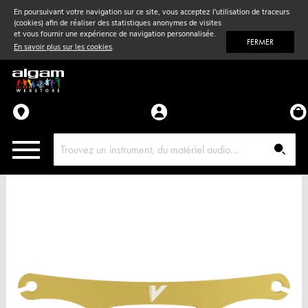
En poursuivant votre navigation sur ce site, vous acceptez l'utilisation de traceurs
(cookies) afin de réaliser des statistiques anonymes de visites
Vent
& Violon
et vous fournir une expérience de navigation personnalisée.
FERMER
En savoir plus sur les cookies
.
Accessoires
Pièces détachées