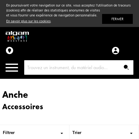
En poursuivant votre navigation sur ce site, vous acceptez l'utilisation de traceurs
(cookies) afin de réaliser des statistiques anonymes de visites
Vent
& Violon
et vous fournir une expérience de navigation personnalisée.
FERMER
En savoir plus sur les cookies
.
Accessoires
Pièces détachées
Anche
Accessoires
Filtrer
Trier