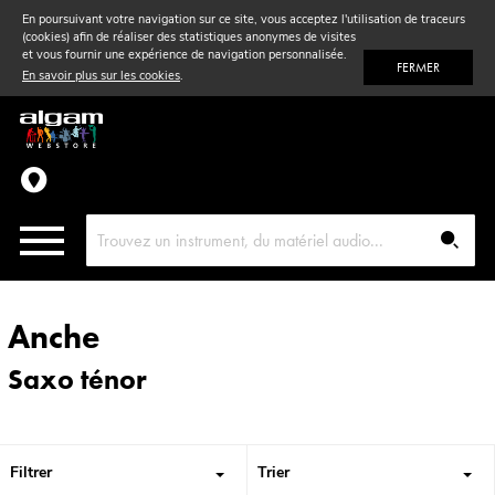
En poursuivant votre navigation sur ce site, vous acceptez l'utilisation de traceurs
(cookies) afin de réaliser des statistiques anonymes de visites
Vent
& Violon
et vous fournir une expérience de navigation personnalisée.
FERMER
En savoir plus sur les cookies
.
Accessoires
Pièces détachées
Anche
Saxo ténor
Filtrer
Trier