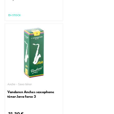
EN STOCK
Anche - Saxo ténor
Vandoren Anches saxophone
ténor Java force 3
31,30 €