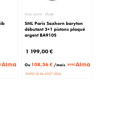
Gros cuivre - Etude
ib
SML Paris Saxhorn baryton
débutant 3+1 pistons plaqué
argent BA910S
1 199,00 €
108,36 €
c
avec
Ou
/mois
DISPO LE 28 AOÛT 2026