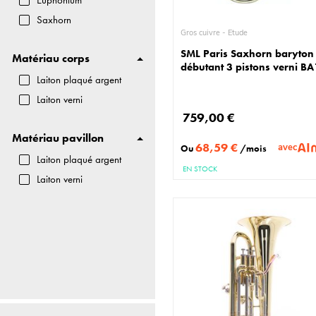
Saxhorn
Gros cuivre - Etude
SML Paris Saxhorn baryton
Matériau corps
débutant 3 pistons verni B
Laiton plaqué argent
Laiton verni
759,00 €
Matériau pavillon
68,59 €
avec
Ou
/mois
Laiton plaqué argent
EN STOCK
Laiton verni