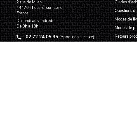
2 rue de Milan
Guides d'ach
44470
Thouaré-sur-Loire
Questions de
France
Modes de liv
Du lundi au vendredi
De 9h à 18h
Modes de p
02 72 24 05 35
Retours prod
(Appel non surtaxé)
Garanties pr
NOUS ÉCRIRE
Service aprè
Centres tec
Carte des lut
Qui sommes
Pourquoi nou