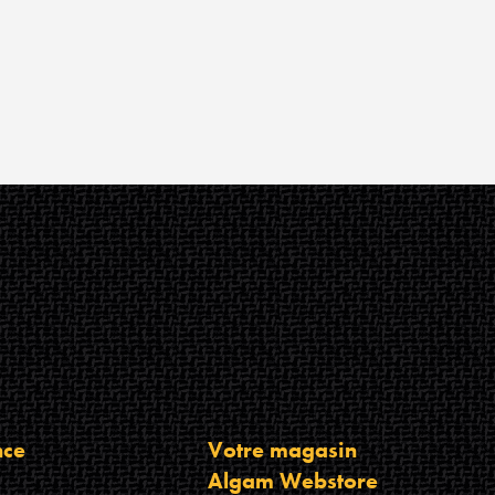
nce
Votre magasin
Algam Webstore