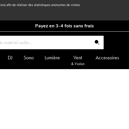
kies) afin de réaliser des statistiques anonymes de visites
Payez en 3-4 fois sans frais
DJ
Sono
Lumière
Vent
Accessoires
& Violon