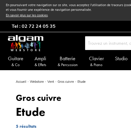
En poursuivant votre navigation sur ce site, vous acceptez l'utilisation de traceurs (coo
et vous fournir une expérience de navigation personnalisée.
En savoir plus sur les cookies
.
Tel : 02 72 24 05 35
Guitare
Ampli
Batterie
Clavier
Studio
& Co
& Effets
& Percussion
& Piano
Accueil
Webstore
Vent
Gros cuivre
Etude
Gros cuivre
Etude
5
résultats