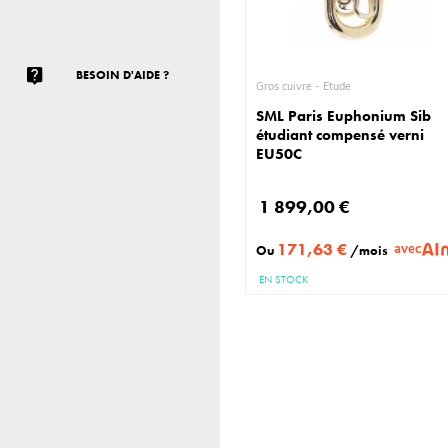
BESOIN D'AIDE ?
Gros cuivre - Etude
SML Paris Euphonium Sib
étudiant compensé verni
EU50C
1 899,00 €
171,63 €
avec
Ou
/mois
EN STOCK