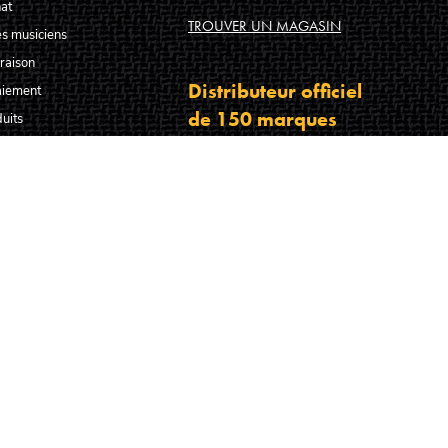
at
TROUVER UN MAGASIN
s musiciens
raison
Distributeur officiel
aiement
de 150 marques
uits
oduits
TROUVER UNE MARQUE
s vente
hniques agréés Algam
FABRICANT DE LA SMART GUITAR LÂG HY
hiers guitare français
-nous ?
s faire confiance ?