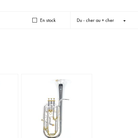
En stock
Du - cher au + cher