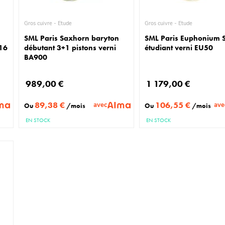
Gros cuivre - Etude
Gros cuivre - Etude
SML Paris Saxhorn baryton
SML Paris Euphonium S
A16
débutant 3+1 pistons verni
étudiant verni EU50
BA900
989,00 €
1 179,00 €
89,38 €
106,55 €
avec
ave
Ou
/mois
Ou
/mois
EN STOCK
EN STOCK