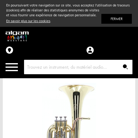
En poursuivant votre navigation sur ce site, vous acceptez l'utilisation de traceurs
(cookies) afin de réaliser des statistiques anonymes de visites
Vent
& Violon
et vous fournir une expérience de navigation personnalisée.
FERMER
En savoir plus sur les cookies
.
Accessoires
Pièces détachées