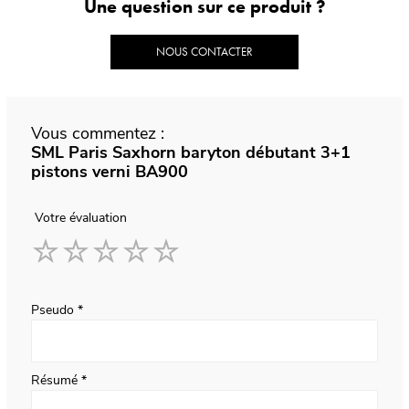
Une question sur ce produit ?
NOUS CONTACTER
Vous commentez :
SML Paris Saxhorn baryton débutant 3+1
pistons verni BA900
Votre évaluation
1
2
3
4
5
star
stars
stars
stars
stars
Pseudo
Résumé