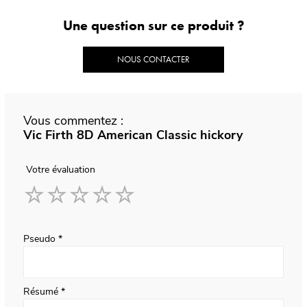
Une question sur ce produit ?
NOUS CONTACTER
Vous commentez :
Vic Firth 8D American Classic hickory
Votre évaluation
1
2
3
4
5
star
stars
stars
stars
stars
Pseudo
Résumé