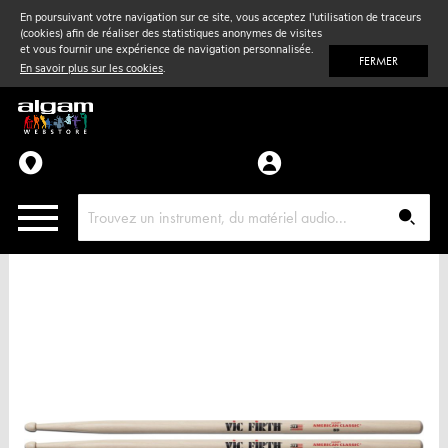
En poursuivant votre navigation sur ce site, vous acceptez l'utilisation de traceurs
(cookies) afin de réaliser des statistiques anonymes de visites
Vent
& Violon
et vous fournir une expérience de navigation personnalisée.
FERMER
En savoir plus sur les cookies
.
Accessoires
Pièces détachées