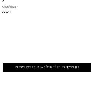
S
Matériau :
coton
RESSOURCES SUR LA SÉCURITÉ ET LES PRODUITS