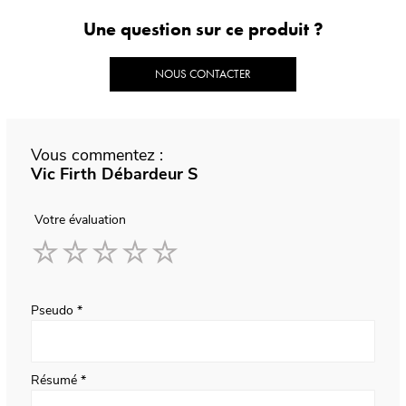
Une question sur ce produit ?
NOUS CONTACTER
Vous commentez :
Vic Firth Débardeur S
Votre évaluation
1
2
3
4
5
star
stars
stars
stars
stars
Pseudo
Résumé