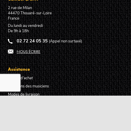
2 rue de Milan
44470
Thouaré-sur-Loire
France
Du lundi au vendredi
De 9h à 18h
02 72 24 05 35
(Appel non surtaxé)
NOUS ÉCRIRE
Assistance
Guides d'achat
Questions des musiciens
Modes de livraison
Modes de paiement
Retours produits
Garanties produits
Service après vente