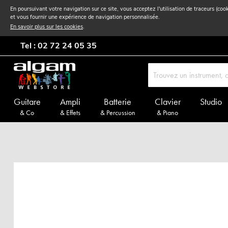
En poursuivant votre navigation sur ce site, vous acceptez l'utilisation de traceurs (coo
et vous fournir une expérience de navigation personnalisée.
En savoir plus sur les cookies
.
Tel : 02 72 24 05 35
Guitare
Ampli
Batterie
Clavier
Studio
& Co
& Effets
& Percussion
& Piano