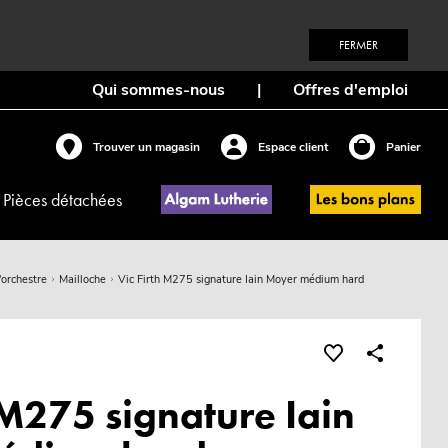
FERMER
Qui sommes-nous
|
Offres d'emploi
Trouver un magasin
Espace client
Panier
Pièces détachées
'orchestre
Mailloche
Vic Firth M275 signature Iain Moyer médium hard
 M275 signature Iain