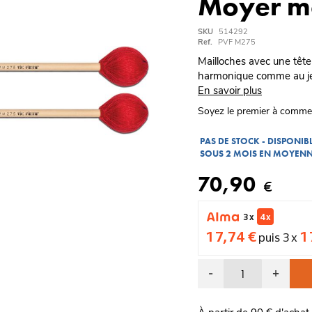
Moyer m
SKU
514292
Ref.
PVF M275
Mailloches avec une tête
harmonique comme au jeu 
En savoir plus
Soyez le premier à comme
PAS DE STOCK - DISPONI
SOUS 2 MOIS EN MOYEN
70,90
€
3 x
4 x
17,74 €
1
puis 3 x
-
+