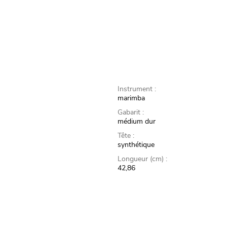
Instrument :
marimba
Gabarit :
médium dur
Tête :
synthétique
Longueur (cm) :
42,86