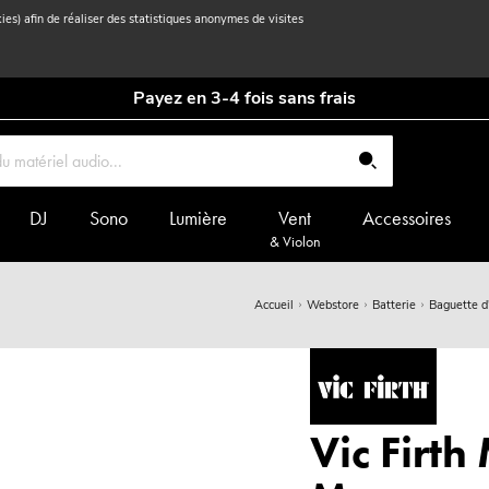
kies) afin de réaliser des statistiques anonymes de visites
Payez en 3-4 fois sans frais
DJ
Sono
Lumière
Vent
Accessoires
& Violon
Accueil
Webstore
Batterie
Baguette d
Vic Firth