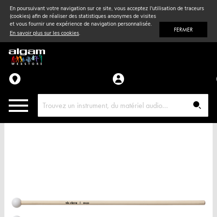
En poursuivant votre navigation sur ce site, vous acceptez l'utilisation de traceurs
(cookies) afin de réaliser des statistiques anonymes de visites
Vent
& Violon
et vous fournir une expérience de navigation personnalisée.
FERMER
En savoir plus sur les cookies
.
Accessoires
Pièces détachées