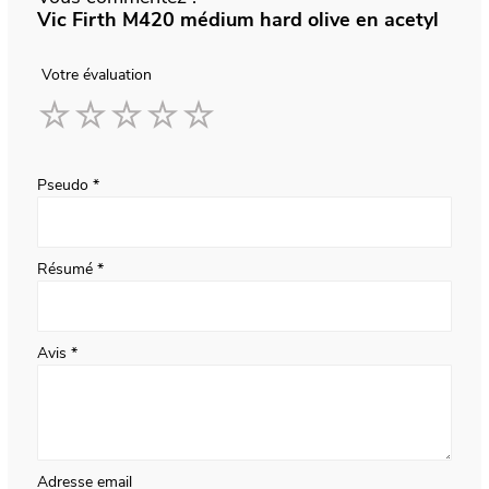
Vic Firth M420 médium hard olive en acetyl
Votre évaluation
1
2
3
4
5
star
stars
stars
stars
stars
Pseudo
Résumé
Avis
Adresse email