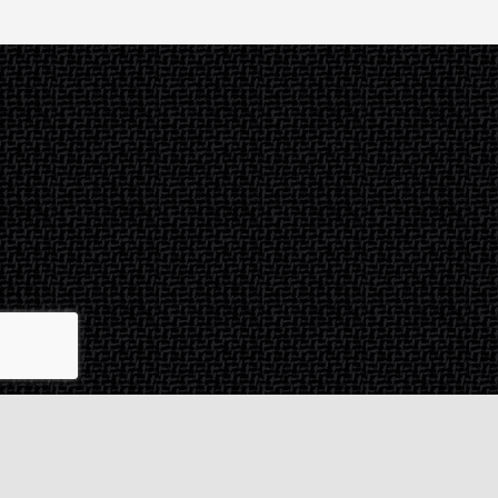
Contact & SAV
2 rue de Milan
44470
Thouaré-sur-Loire
France