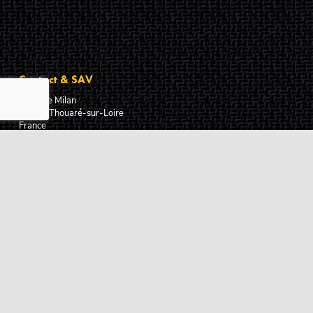
Contact & SAV
2 rue de Milan
44470
Thouaré-sur-Loire
France
Du lundi au vendredi
De 9h à 18h
02 72 24 05 35
(Appel non surtaxé)
NOUS ÉCRIRE
Assistance
Guides d'achat
Questions des musiciens
Modes de livraison