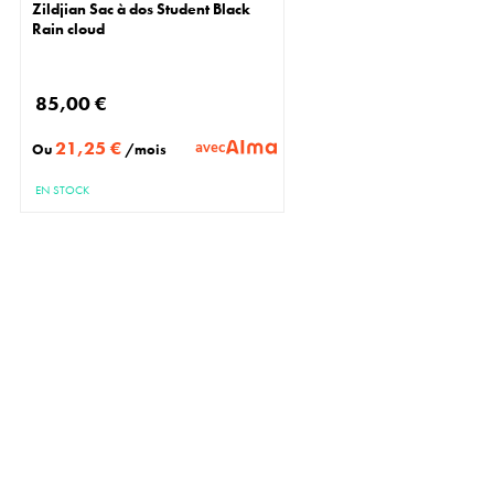
Zildjian Sac à dos Student Black
Rain cloud
85,00 €
21,25 €
avec
Ou
/mois
EN STOCK