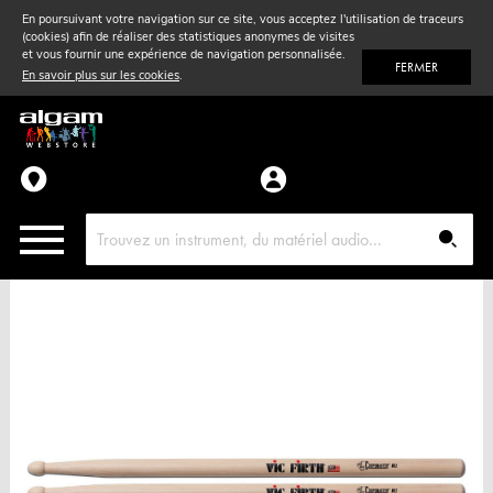
En poursuivant votre navigation sur ce site, vous acceptez l'utilisation de traceurs
(cookies) afin de réaliser des statistiques anonymes de visites
Vent
& Violon
et vous fournir une expérience de navigation personnalisée.
FERMER
En savoir plus sur les cookies
.
Accessoires
Pièces détachées