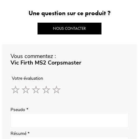
Une question sur ce produit ?
NOUS CONTACTER
Vous commentez :
Vic Firth MS2 Corpsmaster
Votre évaluation
1
2
3
4
5
star
stars
stars
stars
stars
Pseudo
Résumé