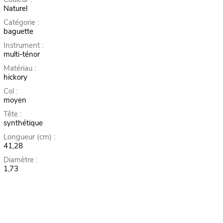
Naturel
Catégorie :
baguette
Instrument :
multi-ténor
Matériau :
hickory
Col :
moyen
Tête :
synthétique
Longueur (cm) :
41,28
Diamètre :
1,73