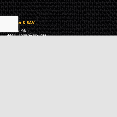
Contact & SAV
2 rue de Milan
44470
Thouaré-sur-Loire
France
Du lundi au vendredi
De 9h à 18h
02 72 24 05 35
(Appel non surtaxé)
NOUS ÉCRIRE
Assistance
Guides d'achat
Questions des musiciens
Modes de livraison
Modes de paiement