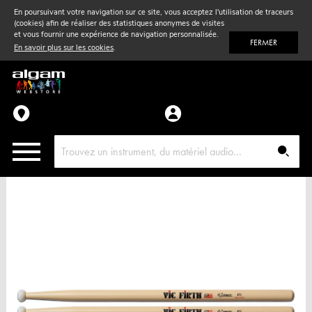
En poursuivant votre navigation sur ce site, vous acceptez l'utilisation de traceurs
(cookies) afin de réaliser des statistiques anonymes de visites
Vent
& Violon
et vous fournir une expérience de navigation personnalisée.
FERMER
En savoir plus sur les cookies
.
Accessoires
Pièces détachées