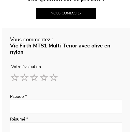
NOUS CONTACTER
Vous commentez :
Vic Firth MTS1 Multi-Tenor avec olive en
nylon
Votre évaluation
1
2
3
4
5
star
stars
stars
stars
stars
Pseudo
Résumé