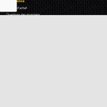
Assistance
Guides d'achat
Questions des musiciens
Modes de livraison
Modes de paiement
Retours produits
Garanties produits
Service après vente
Centres techniques agréés Algam
Carte des luthiers guitare français
Qui sommes-nous ?
Pourquoi nous faire confiance ?