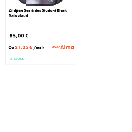
Zildjian Sac à dos Student Black
Rain cloud
85,00 €
21,25 €
avec
Ou
/mois
EN STOCK