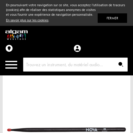
En poursuivant votre navigation sur ce site, vous acceptez l'utilisation de traceurs
(cookies) afin de réaliser des statistiques anonymes de visites
Vent
& Violon
et vous fournir une expérience de navigation personnalisée.
FERMER
En savoir plus sur les cookies
.
Accessoires
Pièces détachées