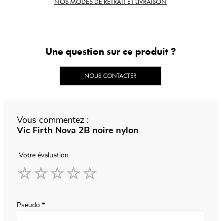
NOS MODES DE RETRAIT ET LIVRAISON
Une question sur ce produit ?
NOUS CONTACTER
Vous commentez :
Vic Firth Nova 2B noire nylon
Votre évaluation
1
2
3
4
5
star
stars
stars
stars
stars
Pseudo