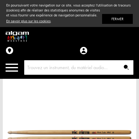
En poursuivant votre navigation sur ce site, vous acceptez l'utilisation de traceurs
(cookies) afin de réaliser des statistiques anonymes de visites
Vent
& Violon
et vous fournir une expérience de navigation personnalisée.
FERMER
En savoir plus sur les cookies
.
Accessoires
Pièces détachées