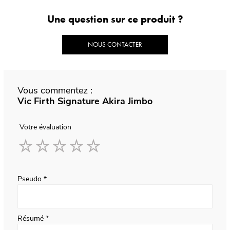
Une question sur ce produit ?
NOUS CONTACTER
Vous commentez :
Vic Firth Signature Akira Jimbo
Votre évaluation
1
2
3
4
5
star
stars
stars
stars
stars
Pseudo
Résumé