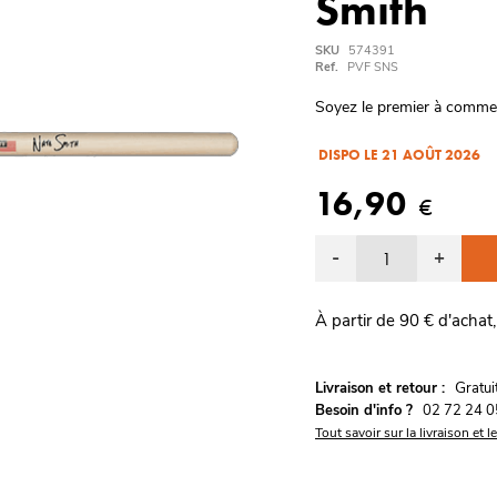
Smith
SKU
574391
Ref.
PVF SNS
Soyez le premier à comme
DISPO LE 21 AOÛT 2026
16,90
€
-
+
À partir de 90 € d'achat,
G
Livraison et retour :
ratu
Besoin d'info ?
02 72 24 0
Tout savoir sur la livraison et l