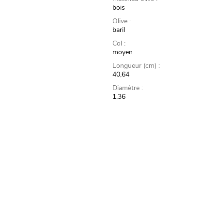
bois
Olive :
baril
Col :
moyen
Longueur (cm) :
40,64
Diamètre :
1,36