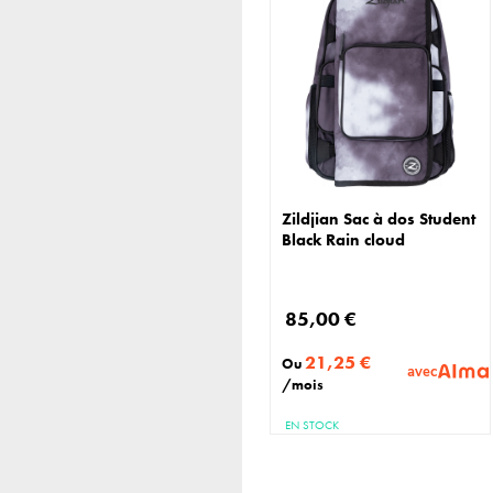
Zildjian Sac à dos Student
Black Rain cloud
85,00 €
21,25 €
Ou
avec
/mois
EN STOCK