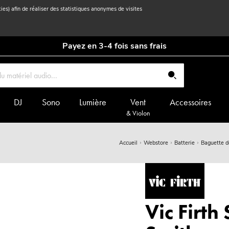
kies) afin de réaliser des statistiques anonymes de visites
Payez en 3-4 fois sans frais
DJ
Sono
Lumière
Vent
Accessoires
& Violon
Accueil
Webstore
Batterie
Baguette d
Vic Firth