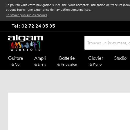
En poursuivant votre navigation sur ce site, vous acceptez l'utilisation de traceurs (coo
et vous fournir une expérience de navigation personnalisée.
En savoir plus sur les cookies
.
Tel : 02 72 24 05 35
Guitare
Ampli
Batterie
Clavier
Studio
& Co
& Effets
& Percussion
& Piano