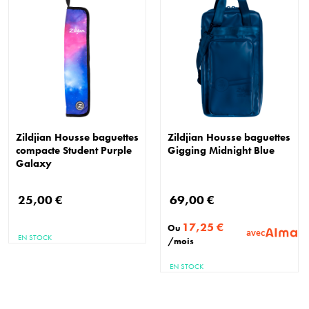
Zildjian Housse baguettes
Zildjian Housse baguettes
compacte Student Purple
Gigging Midnight Blue
Galaxy
25,00 €
69,00 €
17,25 €
Ou
avec
EN STOCK
/mois
EN STOCK