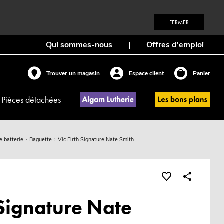
FERMER
Qui sommes-nous
|
Offres d'emploi
Trouver un magasin
Espace client
Panier
Pièces détachées
e batterie
Baguette
Vic Firth Signature Nate Smith
 Signature Nate