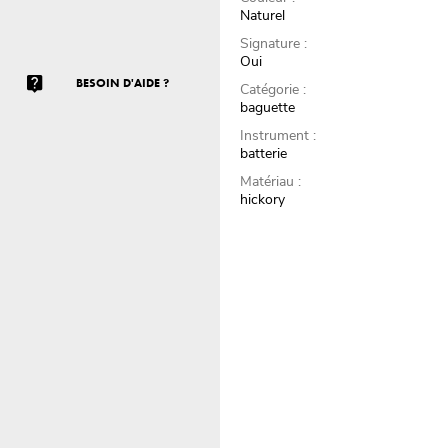
Naturel
Signature :
Oui
BESOIN D'AIDE ?
Catégorie :
baguette
Instrument :
batterie
Matériau :
hickory