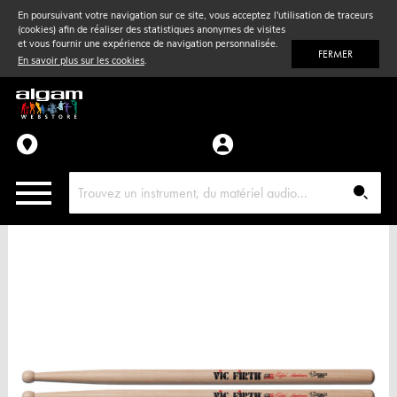
En poursuivant votre navigation sur ce site, vous acceptez l'utilisation de traceurs
(cookies) afin de réaliser des statistiques anonymes de visites
Vent
& Violon
et vous fournir une expérience de navigation personnalisée.
FERMER
En savoir plus sur les cookies
.
Accessoires
Pièces détachées