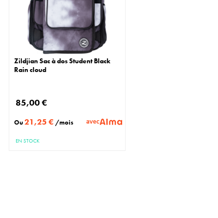
Zildjian Sac à dos Student Black
Rain cloud
85,00 €
21,25 €
avec
Ou
/mois
EN STOCK