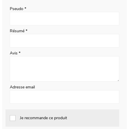
star
stars
stars
stars
stars
Pseudo
Résumé
Avis
Adresse email
Je recommande ce produit