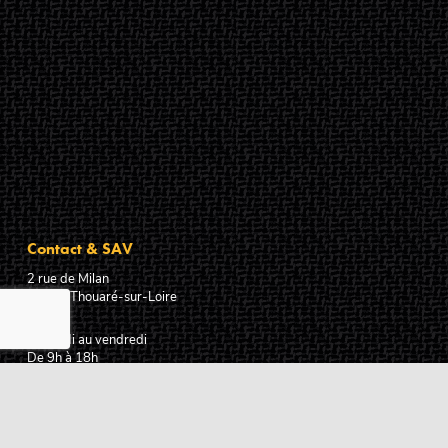
Contact & SAV
2 rue de Milan
44470
Thouaré-sur-Loire
France
Du lundi au vendredi
De 9h à 18h
02 72 24 05 35
(Appel non surtaxé)
NOUS ÉCRIRE