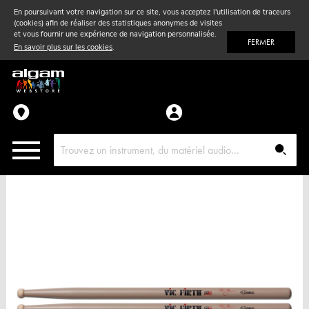
En poursuivant votre navigation sur ce site, vous acceptez l'utilisation de traceurs
(cookies) afin de réaliser des statistiques anonymes de visites
Vent
& Violon
et vous fournir une expérience de navigation personnalisée.
FERMER
En savoir plus sur les cookies
.
Accessoires
Pièces détachées