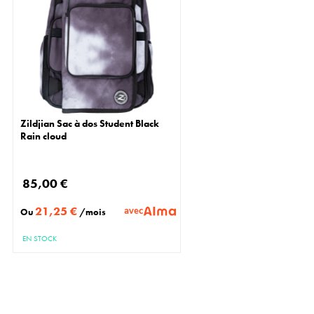
Zildjian Sac à dos Student Black
Rain cloud
85,00 €
21,25 €
avec
Ou
/mois
EN STOCK