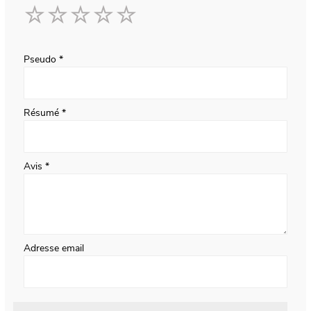
1
2
3
4
5
star
stars
stars
stars
stars
Pseudo
Résumé
Avis
Adresse email