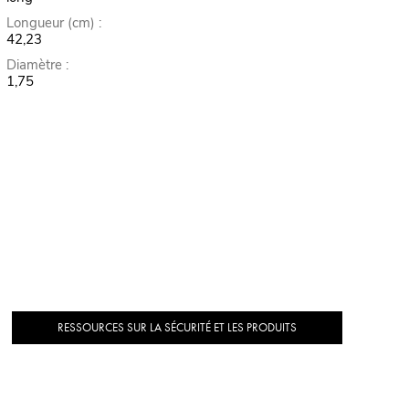
Longueur (cm) :
42,23
Diamètre :
1,75
RESSOURCES SUR LA SÉCURITÉ ET LES PRODUITS