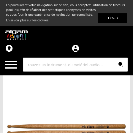
En poursuivant votre navigation sur ce site, vous acceptez l'utilisation de traceurs
(cookies) afin de réaliser des statistiques anonymes de visites
Vent
& Violon
et vous fournir une expérience de navigation personnalisée.
FERMER
En savoir plus sur les cookies
.
Accessoires
Pièces détachées