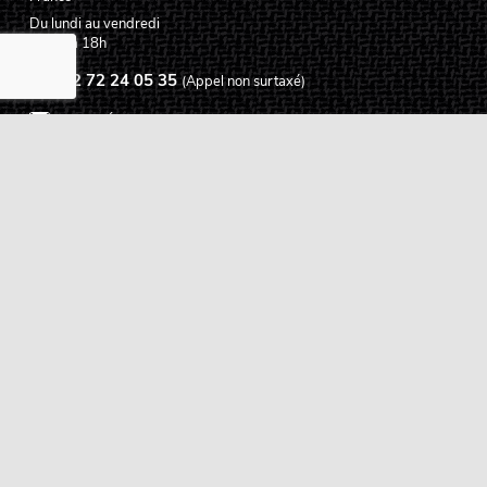
Du lundi au vendredi
De 9h à 18h
02 72 24 05 35
(Appel non surtaxé)
NOUS ÉCRIRE
Assistance
Guides d'achat
Questions des musiciens
Modes de livraison
Modes de paiement
Retours produits
Garanties produits
Service après vente
Centres techniques agréés Algam
Carte des luthiers guitare français