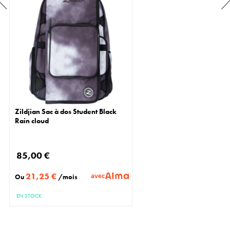
Zildjian Sac à dos Student Black
Rain cloud
85,00 €
21,25 €
avec
Ou
/mois
EN STOCK