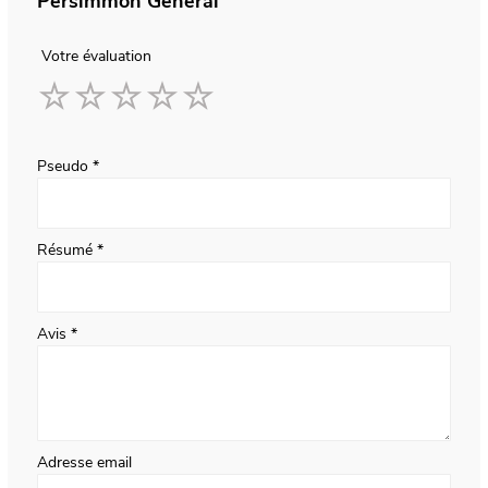
Persimmon General
Votre évaluation
1
2
3
4
5
star
stars
stars
stars
stars
Pseudo
Résumé
Avis
Adresse email