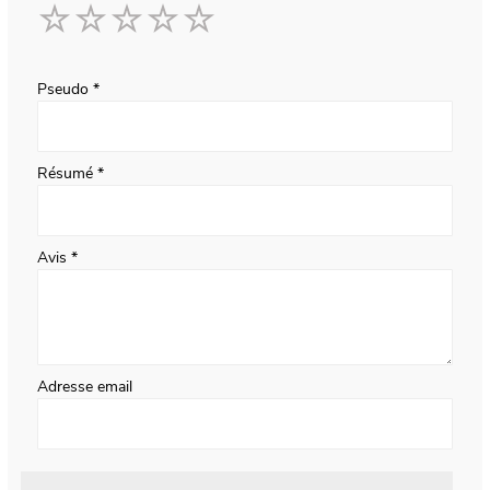
1
2
3
4
5
star
stars
stars
stars
stars
Pseudo
Résumé
Avis
Adresse email