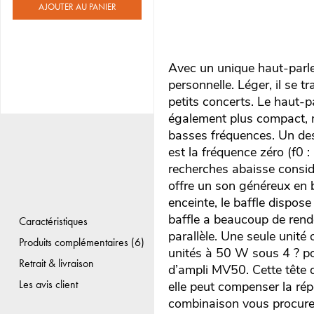
AJOUTER AU PANIER
Avec un unique haut-parle
personnelle. Léger, il se t
petits concerts. Le haut-pa
également plus compact, m
basses fréquences. Un des
est la fréquence zéro (f0 :
recherches abaisse considér
offre un son généreux en b
enceinte, le baffle dispos
baffle a beaucoup de rend
Caractéristiques
parallèle. Une seule unité
Produits complémentaires (6)
unités à 50 W sous 4 ? p
Retrait & livraison
d’ampli MV50. Cette tête d
Les avis client
elle peut compenser la rép
combinaison vous procure u