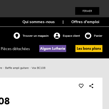
FERMER
Qui sommes-nous
|
Offres d'emploi
Trouver un magasin
Espace client
Panier
Pièces détachées
re
Baffle ampli guitare
Vox BC108
08