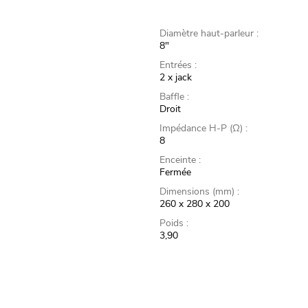
Diamètre haut-parleur :
8"
Entrées :
2 x jack
Baffle :
Droit
Impédance H-P (Ω) :
8
Enceinte :
Fermée
Dimensions (mm) :
260 x 280 x 200
Poids :
3,90