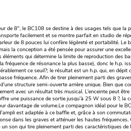
ur de 8", le BC108 se destine à des usages tels que la p
ransporte facilement et se montre parfait en studio de répé
rleur de 8 pouces lui confère légèreté et portabilité. Le b
ais la conception a été pensée pour assurer une excell
 éléments qui détermine la limite de reproduction des b
 la fréquence de résonance la plus basse), donc le h.p. is
ablement ce seuil?; le résultat est un h.p. qui, en dépit de
asse fréquence. Afin de tirer pleinement parti des grave
e d’une structure semi-ouverte arrière unique. Bien que co
ement avec un résultat très musical. L’enceinte peut êtr
 offre une puissance de sortie jusqu’à 25 W sous 8 ?, la 
our davantage de volume.Le compagnon idéal pour le BC1
’ampli est adaptée à ce baffle et, grâce à son commutate
onse dans les graves et atténuer les hautes fréquences. 
n son qui tire pleinement parti des caractéristiques de 