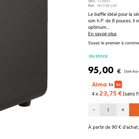
SKU
514893
Ref.
MVO BC108
Le baffle idéal pour la 
son h.P. de 8 pouces, il 
optimum...
En savoir plus
Soyez le premier à comme
EN STOCK
95,00
€
Dont éco-
3 x
4 x
23,75 €
4 x
(sans f
-
+
À partir de 90 € d'achat,