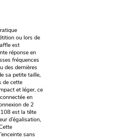
ratique
tition ou lors de
affle est
ente réponse en
asses fréquences
su des dernières
 sa petite taille,
s de cette
mpact et léger, ce
e connectée en
connexion de 2
08 est la tête
ur d’égalisation,
Cette
l’enceinte sans