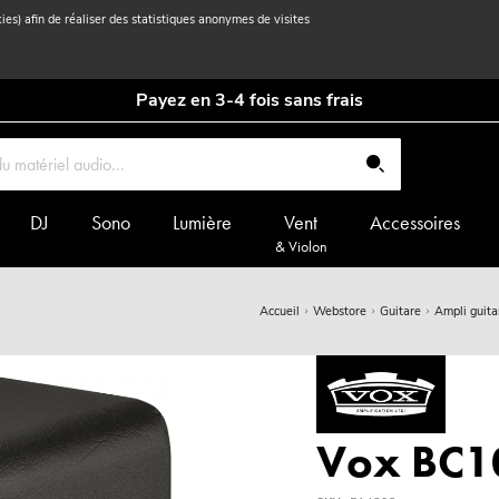
kies) afin de réaliser des statistiques anonymes de visites
Payez en 3-4 fois sans frais
DJ
Sono
Lumière
Vent
Accessoires
& Violon
Accueil
Webstore
Guitare
Ampli guita
Vox BC1