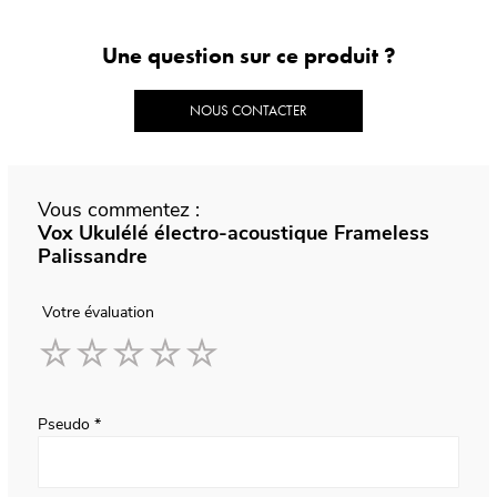
Une question sur ce produit ?
NOUS CONTACTER
Vous commentez :
Vox Ukulélé électro-acoustique Frameless
Palissandre
Votre évaluation
1
2
3
4
5
star
stars
stars
stars
stars
Pseudo