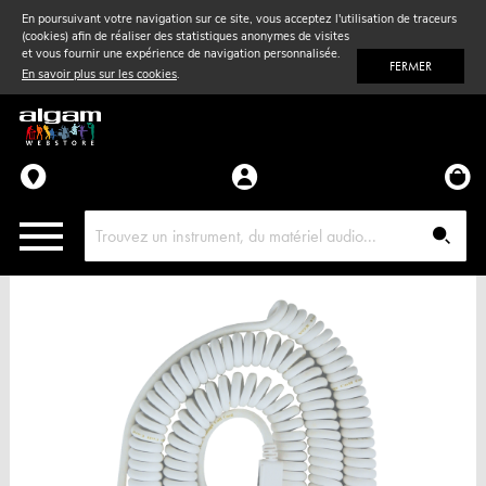
En poursuivant votre navigation sur ce site, vous acceptez l'utilisation de traceurs
(cookies) afin de réaliser des statistiques anonymes de visites
Vent
& Violon
et vous fournir une expérience de navigation personnalisée.
FERMER
En savoir plus sur les cookies
.
Accessoires
Pièces détachées