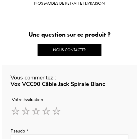
NOS MODES DE RETRAIT ET LIVRAISON
Une question sur ce produit ?
NOUS CONTACTER
Vous commentez :
Vox VCC90 Câble Jack Spirale Blanc
Votre évaluation
1
2
3
4
5
star
stars
stars
stars
stars
Pseudo