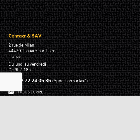
Contact & SAV
2 rue de Milan
44470
Thouaré-sur-Loire
France
Du lundi au vendredi
De 9h à 18h
02 72 24 05 35
(Appel non surtaxé)
NOUS ÉCRIRE
Assistance
Guides d'achat
Questions des musiciens
Modes de livraison