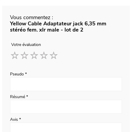
Vous commentez :
Yellow Cable Adaptateur jack 6,35 mm
stéréo fem. xlr male - lot de 2
Votre évaluation
1
2
3
4
5
star
stars
stars
stars
stars
Pseudo
Résumé
Avis