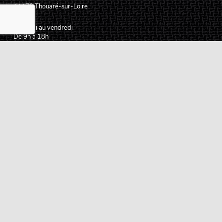
44470
Thouaré-sur-Loire
France
Du lundi au vendredi
De 9h à 18h
02 72 24 05 35
(Appel non surtaxé)
NOUS ÉCRIRE
Assistance
Guides d'achat
Questions des musiciens
Modes de livraison
Modes de paiement
Retours produits
Garanties produits
Service après vente
Centres techniques agréés Algam