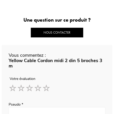
Une question sur ce produit ?
NOUS CONTACTER
Vous commentez :
Yellow Cable Cordon midi 2 din 5 broches 3
m
Votre évaluation
1
2
3
4
5
star
stars
stars
stars
stars
Pseudo