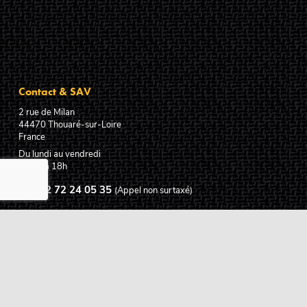
Contact & SAV
2 rue de Milan
44470
Thouaré-sur-Loire
France
Du lundi au vendredi
De 9h à 18h
02 72 24 05 35
(Appel non surtaxé)
NOUS ÉCRIRE
Assistance
Guides d'achat
Questions des musiciens