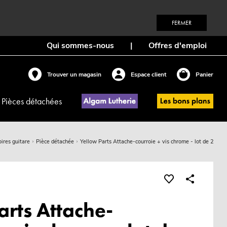
FERMER
Qui sommes-nous
|
Offres d'emploi
Trouver un magasin
Espace client
Panier
Pièces détachées
ires guitare
Pièce détachée
Yellow Parts Attache-courroie + vis chrome - lot de 2
arts Attache-