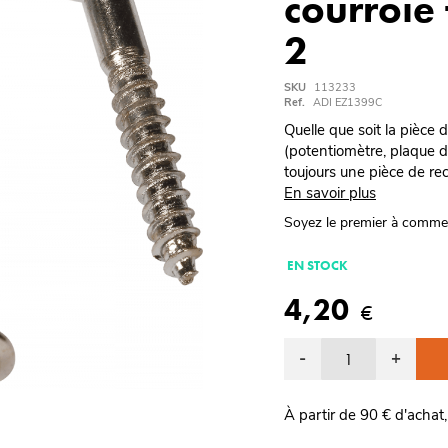
courroie 
2
SKU
113233
Ref.
ADI EZ1399C
Quelle que soit la pièce
(potentiomètre, plaque de 
toujours une pièce de re
En savoir plus
Soyez le premier à comme
EN STOCK
4,20
€
-
+
À partir de 90 € d'achat,