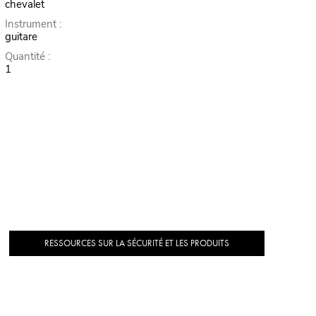
chevalet
Instrument :
guitare
Quantité :
1
RESSOURCES SUR LA SÉCURITÉ ET LES PRODUITS