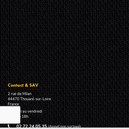
Contact & SAV
2 rue de Milan
44470
Thouaré-sur-Loire
France
Du lundi au vendredi
De 9h à 18h
02 72 24 05 35
(Appel non surtaxé)