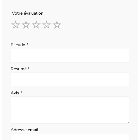
Votre évaluation
1
2
3
4
5
star
stars
stars
stars
stars
Pseudo
Résumé
Avis
Adresse email