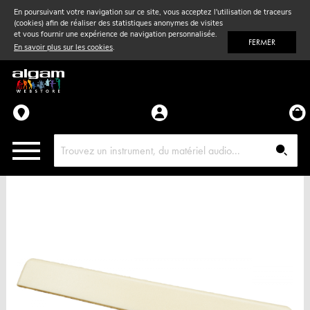
En poursuivant votre navigation sur ce site, vous acceptez l'utilisation de traceurs
(cookies) afin de réaliser des statistiques anonymes de visites
Vent
& Violon
et vous fournir une expérience de navigation personnalisée.
FERMER
En savoir plus sur les cookies
.
Accessoires
Pièces détachées