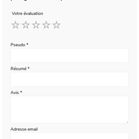
Votre évaluation
1
2
3
4
5
star
stars
stars
stars
stars
Pseudo
Résumé
Avis
Adresse email