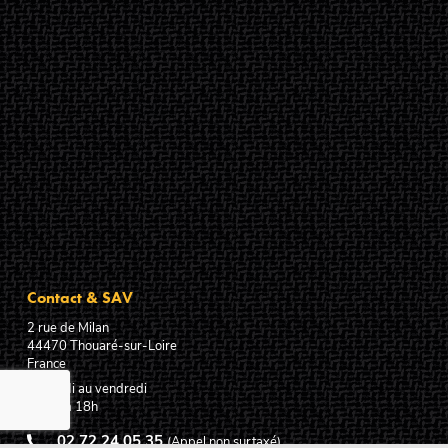
Contact & SAV
2 rue de Milan
44470
Thouaré-sur-Loire
France
Du lundi au vendredi
De 9h à 18h
02 72 24 05 35
(Appel non surtaxé)