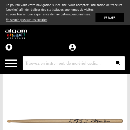
En poursuivant votre navigation sur ce site, vous acceptez l'utilisation de traceurs
(cookies) afin de réaliser des statistiques anonymes de visites
Vent
& Violon
et vous fournir une expérience de navigation personnalisée.
FERMER
En savoir plus sur les cookies
.
Accessoires
Pièces détachées