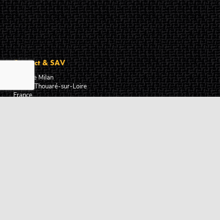
Contact & SAV
2 rue de Milan
44470
Thouaré-sur-Loire
France
Du lundi au vendredi
De 9h à 18h
02 72 24 05 35
(Appel non surtaxé)
NOUS ÉCRIRE
Assistance
Guides d'achat
Questions des musiciens