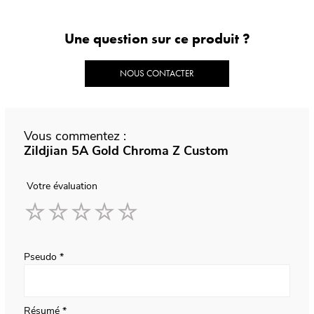
Une question sur ce produit ?
NOUS CONTACTER
Vous commentez :
Zildjian 5A Gold Chroma Z Custom
Votre évaluation
1
2
3
4
5
star
stars
stars
stars
stars
Pseudo
Résumé