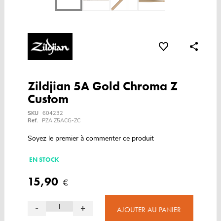
Zildjian 5A Gold Chroma Z
Custom
SKU
604232
Ref.
PZA Z5ACG-ZC
Soyez le premier à commenter ce produit
EN STOCK
15,90
€
-
+
AJOUTER AU PANIER