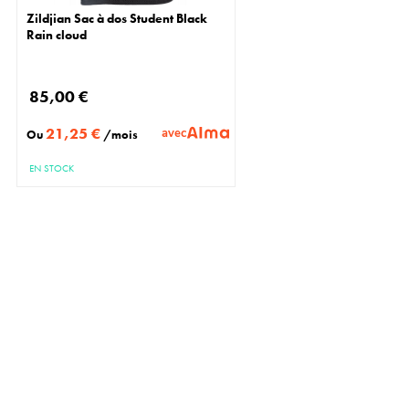
Zildjian Sac à dos Student Black
Rain cloud
85,00 €
21,25 €
avec
Ou
/mois
EN STOCK