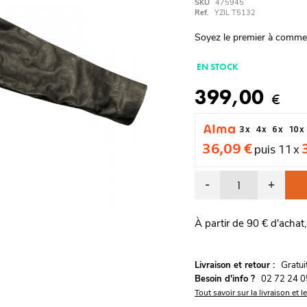
SKU
475945
Ref.
YZIL T5132
Soyez le premier à comme
EN STOCK
399,00
€
3 x
4 x
6 x
10 x
36,09 €
puis 11 x
-
+
À partir de 90 € d'achat,
G
Livraison et retour :
ratu
Besoin d'info ?
02 72 24 0
Tout savoir sur la livraison et l