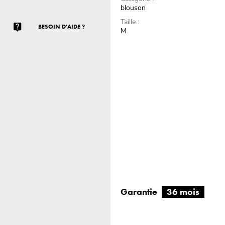
blouson
Taille :
BESOIN D'AIDE ?
M
Garantie
36 mois