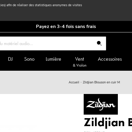
kies) afin de réaliser des statistiques anonymes de visites
Payez en 3-4 fois sans frais
DJ
Sono
Lumière
Vent
Accessoires
& Violon
Accueil
Zildjian Blouson en cuir M
Zildjian 