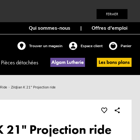
FERMER
Qui sommes-nous
|
Offres d'emploi
Trouver un magasin
Espace client
Panier
Pièces détachées
Ride
Zildjian K 21" Projection ride
K 21" Projection ride