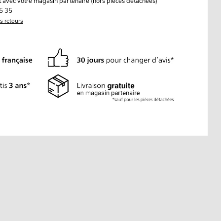
it avec votre magasin partenaire (hors pièces détachées)
5 35
es retours