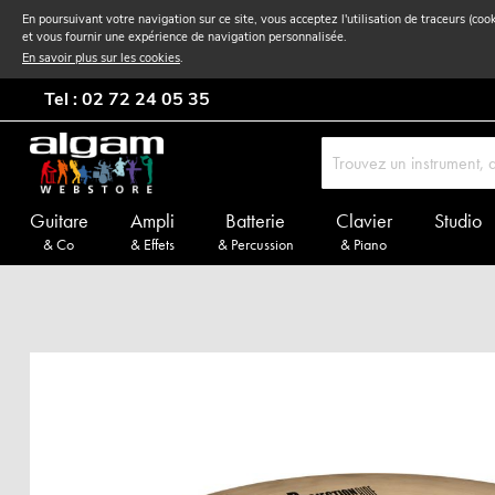
En poursuivant votre navigation sur ce site, vous acceptez l'utilisation de traceurs (coo
et vous fournir une expérience de navigation personnalisée.
En savoir plus sur les cookies
.
Tel : 02 72 24 05 35
Guitare
Ampli
Batterie
Clavier
Studio
& Co
& Effets
& Percussion
& Piano