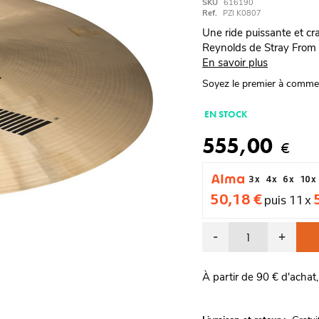
SKU
616190
Ref.
PZI K0807
Une ride puissante et c
Reynolds de Stray From 
En savoir plus
Soyez le premier à comme
EN STOCK
555,00
€
3 x
4 x
6 x
10 x
50,18 €
puis 11 x
-
+
À partir de 90 € d'achat,