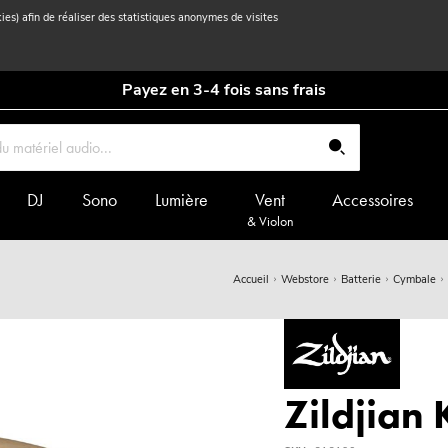
kies) afin de réaliser des statistiques anonymes de visites
Payez en 3-4 fois sans frais
DJ
Sono
Lumière
Vent
Accessoires
& Violon
Accueil
Webstore
Batterie
Cymbale
Zildjian 