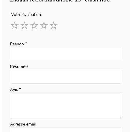
Votre évaluation
1
2
3
4
5
star
stars
stars
stars
stars
Pseudo
Résumé
Avis
Adresse email