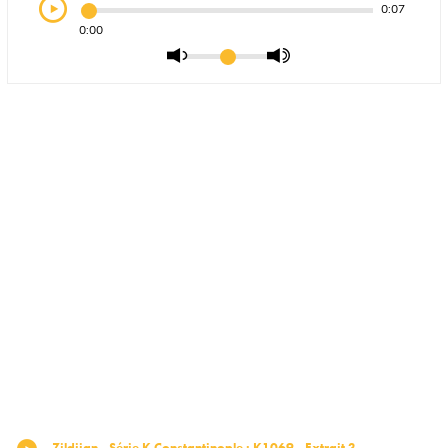
0:07
0:00
Zildjian - Série K Constantinople
:
K1069 - Extrait 3