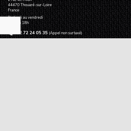
44470
Thouaré-sur-Loire
France
Du lundi au vendredi
De 9h à 18h
02 72 24 05 35
(Appel non surtaxé)
NOUS ÉCRIRE
Assistance
Guides d'achat
Questions des musiciens
Modes de livraison
Modes de paiement
Retours produits
Garanties produits
Service après vente
Centres techniques agréés Algam