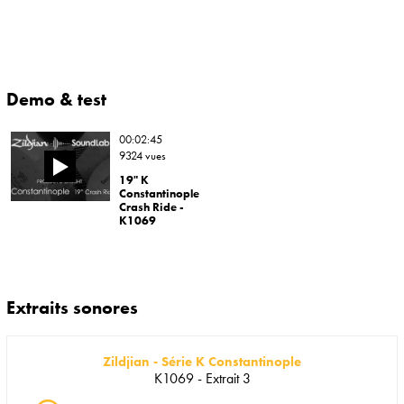
Demo & test
00:02:45
9324 vues
19" K
Constantinople
Crash Ride -
K1069
Extraits sonores
Zildjian - Série K Constantinople
K1069 - Extrait 3