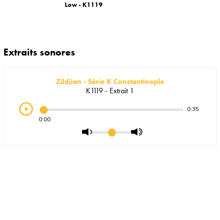
Low - K1119
Extraits sonores
Zildjian - Série K Constantinople
K1119 - Extrait 1
0:35
0:00