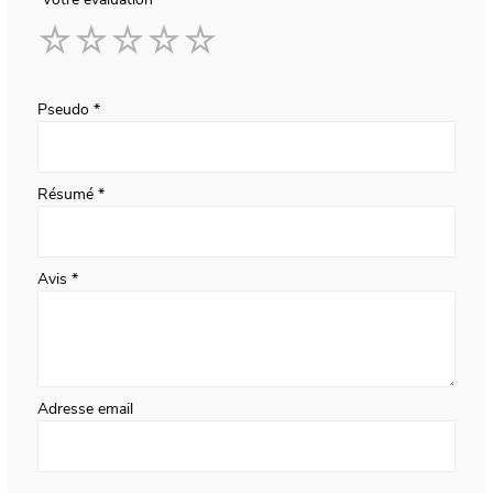
1
2
3
4
5
star
stars
stars
stars
stars
Pseudo
Résumé
Avis
Adresse email