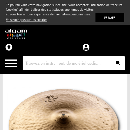
En poursuivant votre navigation sur ce site, vous acceptez l'utilisation de traceurs
(cookies) afin de réaliser des statistiques anonymes de visites
Vent
& Violon
et vous fournir une expérience de navigation personnalisée.
FERMER
En savoir plus sur les cookies
.
Accessoires
Pièces détachées