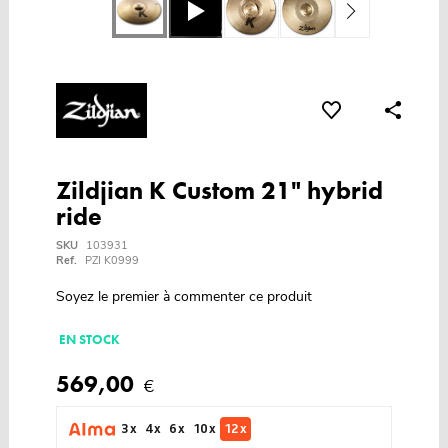
Zildjian K Custom 21" hybrid
ride
SKU
103931
Ref.
PZI K0999
Soyez le premier à commenter ce produit
EN STOCK
569,00
€
3 x
4 x
6 x
10 x
12 x