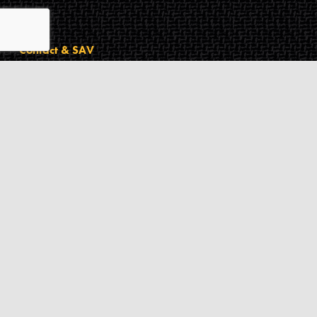
Contact & SAV
2 rue de Milan
44470
Thouaré-sur-Loire
France
Du lundi au vendredi
De 9h à 18h
02 72 24 05 35
(Appel non surtaxé)
NOUS ÉCRIRE
Assistance
Guides d'achat
Questions des musiciens
Modes de livraison
Modes de paiement