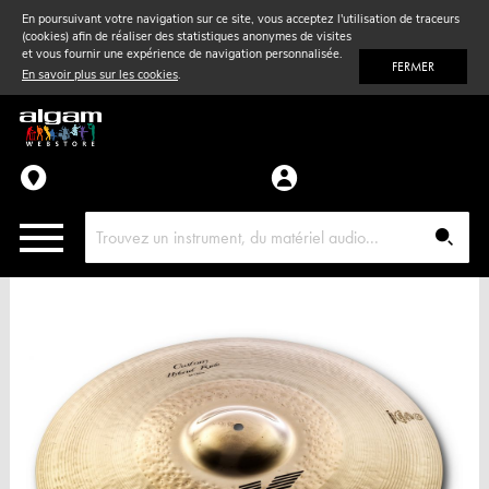
En poursuivant votre navigation sur ce site, vous acceptez l'utilisation de traceurs
(cookies) afin de réaliser des statistiques anonymes de visites
Vent
& Violon
et vous fournir une expérience de navigation personnalisée.
FERMER
En savoir plus sur les cookies
.
Accessoires
Pièces détachées