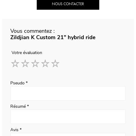
NOUS CONTACTER
Vous commentez :
Zildjian K Custom 21" hybrid ride
Votre évaluation
1
2
3
4
5
star
stars
stars
stars
stars
Pseudo
Résumé
Avis