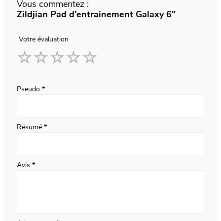
Vous commentez :
Zildjian Pad d'entrainement Galaxy 6"
Votre évaluation
1
2
3
4
5
star
stars
stars
stars
stars
Pseudo
Résumé
Avis