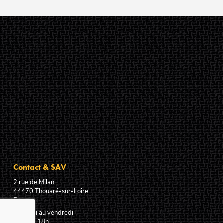
Contact & SAV
2 rue de Milan
44470
Thouaré-sur-Loire
France
Du lundi au vendredi
De 9h à 18h