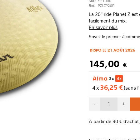
SKU
551000
Ref.
PZI ZP20R
La 20" ride Planet Z est
facilement du mix.
En savoir plus
Soyez le premier à comme
DISPO LE 21 AOÛT 2026
145,00
€
3 x
4 x
36,25 €
4 x
(sans f
-
+
À partir de 90 € d'achat,