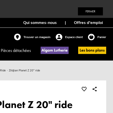
FERMER
Qui sommes-nous
|
Offres d'emploi
Trouver un magasin
Espace client
Panier
Pièces détachées
Ride
Zildjian Planet Z 20" ride
Planet Z 20" ride