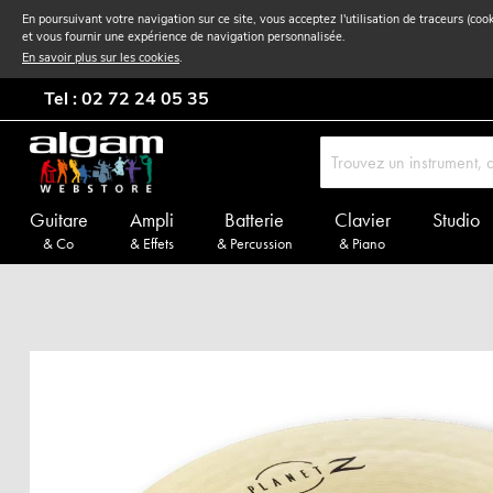
En poursuivant votre navigation sur ce site, vous acceptez l'utilisation de traceurs (coo
et vous fournir une expérience de navigation personnalisée.
En savoir plus sur les cookies
.
Tel : 02 72 24 05 35
Guitare
Ampli
Batterie
Clavier
Studio
& Co
& Effets
& Percussion
& Piano