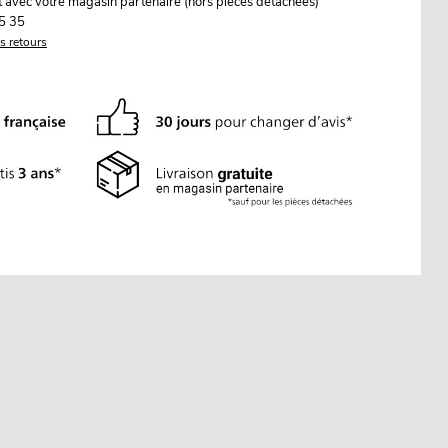
it avec votre magasin partenaire (hors pièces détachées)
5 35
es retours