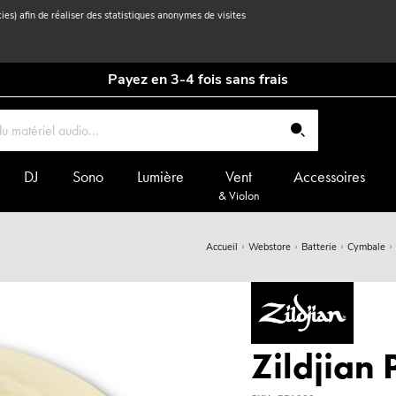
kies) afin de réaliser des statistiques anonymes de visites
Payez en 3-4 fois sans frais
DJ
Sono
Lumière
Vent
Accessoires
& Violon
Accueil
Webstore
Batterie
Cymbale
Zildjian 