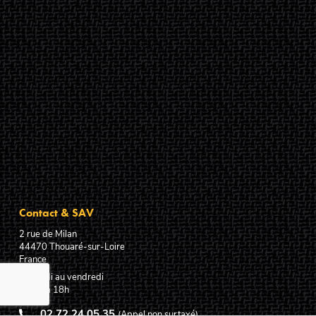
Contact & SAV
2 rue de Milan
44470
Thouaré-sur-Loire
France
Du lundi au vendredi
De 9h à 18h
02 72 24 05 35
(Appel non surtaxé)