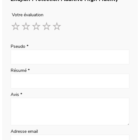
Votre évaluation
1
2
3
4
5
star
stars
stars
stars
stars
Pseudo
Résumé
Avis
Adresse email