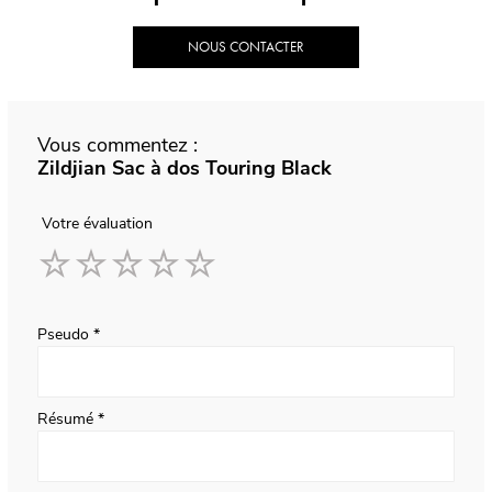
NOUS CONTACTER
Vous commentez :
Zildjian Sac à dos Touring Black
Votre évaluation
1
2
3
4
5
star
stars
stars
stars
stars
Pseudo
Résumé