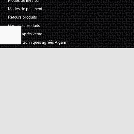
Modes de livraison
Modes de paiement
Retours produits
Garanties produits
Service après vente
Centres techniques agréés Algam
Carte des luthiers guitare français
Qui sommes-nous ?
Pourquoi nous faire confiance ?