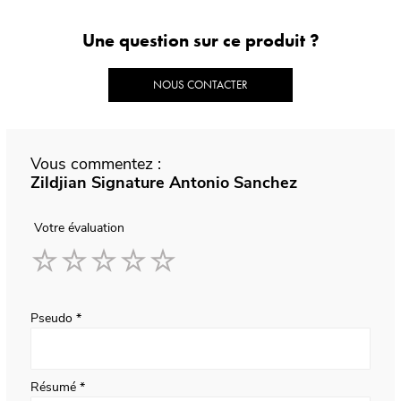
Une question sur ce produit ?
NOUS CONTACTER
Vous commentez :
Zildjian Signature Antonio Sanchez
Votre évaluation
1
2
3
4
5
star
stars
stars
stars
stars
Pseudo
Résumé