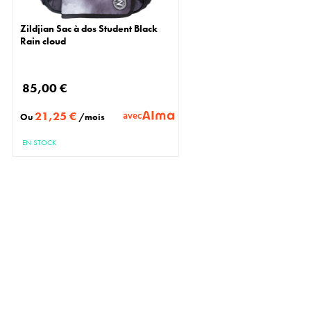
Zildjian Sac à dos Student Black
Rain cloud
85,00 €
21,25 €
avec
Ou
/mois
EN STOCK