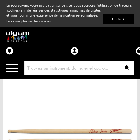
En poursuivant votre navigation sur ce site, vous acceptez l'utilisation de traceurs
(cookies) afin de réaliser des statistiques anonymes de visites
Vent
& Violon
et vous fournir une expérience de navigation personnalisée.
FERMER
En savoir plus sur les cookies
.
Accessoires
Pièces détachées