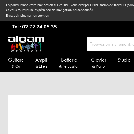
En poursuivant votre navigation sur ce site, vous acceptez l'utilisation de traceurs (coo
et vous fournir une expérience de navigation personnalisée.
En savoir plus sur les cookies
.
Tel : 02 72 24 05 35
Guitare
Ampli
Batterie
Clavier
Studio
& Co
& Effets
& Percussion
& Piano