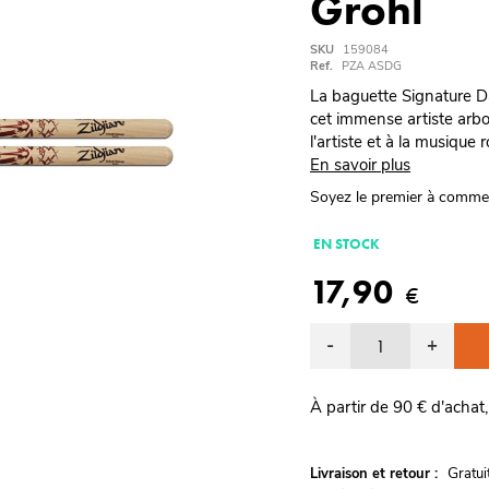
Grohl
SKU
159084
Ref.
PZA ASDG
La baguette Signature D
cet immense artiste arbo
l'artiste et à la musique r
En savoir plus
Soyez le premier à comme
EN STOCK
17,90
€
-
+
À partir de 90 € d'achat,
G
Livraison et retour :
ratu