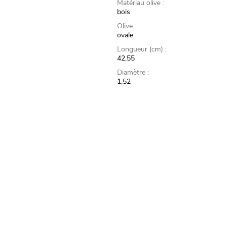
Matériau olive :
bois
Olive :
ovale
Longueur (cm) :
42,55
Diamètre :
1,52