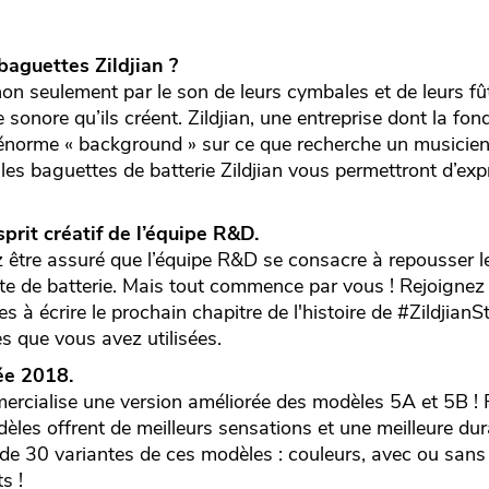
baguettes Zildjian ?
on seulement par le son de leurs cymbales et de leurs fû
sonore qu’ils créent. Zildjian, une entreprise dont la fo
 énorme « background » sur ce que recherche un musicien 
 les baguettes de batterie Zildjian vous permettront d’exp
sprit créatif de l’équipe R&D.
 être assuré que l’équipe R&D se consacre à repousser le
te de batterie. Mais tout commence par vous ! Rejoignez Z
s à écrire le prochain chapitre de l'histoire de #Zildjian
es que vous avez utilisées.
ée 2018.
mercialise une version améliorée des modèles 5A et 5B !
es offrent de meilleurs sensations et une meilleure durab
 de 30 variantes de ces modèles : couleurs, avec ou sans
s !