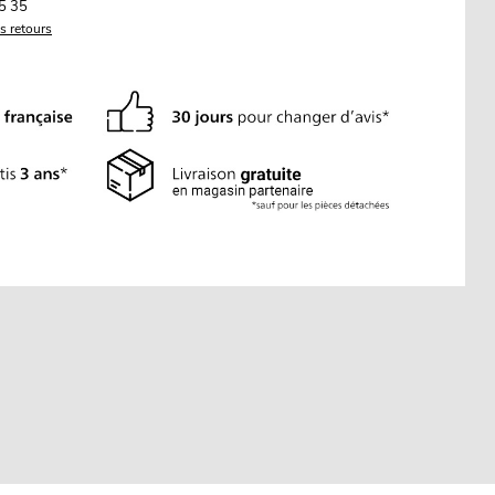
5 35
es retours