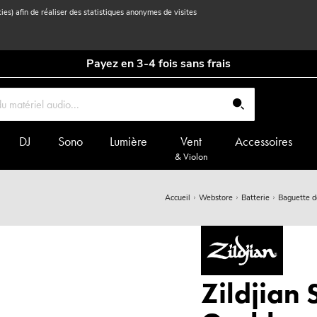
kies) afin de réaliser des statistiques anonymes de visites
Payez en 3-4 fois sans frais
DJ
Sono
Lumière
Vent
Accessoires
& Violon
Accueil
Webstore
Batterie
Baguette d
Zildjian