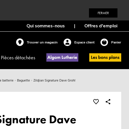
FERMER
Qui sommes-nous
|
Offres d'emploi
Trouver un magasin
Espace client
Panier
Pièces détachées
e batterie
Baguette
Zildjian Signature Dave Grohl
 Signature Dave