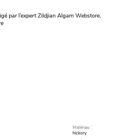
gé par l’expert
Zildjian
Algam Webstore.
re
Matériau :
hickory