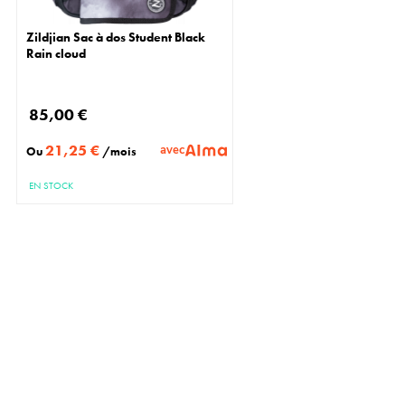
Zildjian Sac à dos Student Black
Rain cloud
85,00 €
21,25 €
avec
Ou
/mois
EN STOCK