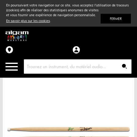
En poursuivant votre navigation sur ce site, vous acceptez l'utilisation de traceurs
(cookies) afin de réaliser des statistiques anonymes de visites
Vent
& Violon
et vous fournir une expérience de navigation personnalisée.
FERMER
En savoir plus sur les cookies
.
Accessoires
Pièces détachées