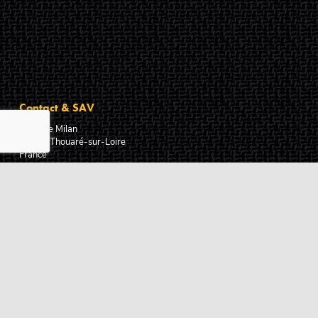
Contact & SAV
2 rue de Milan
44470
Thouaré-sur-Loire
France
Du lundi au vendredi
De 9h à 18h
02 72 24 05 35
(Appel non surtaxé)
NOUS ÉCRIRE
Assistance
Guides d'achat