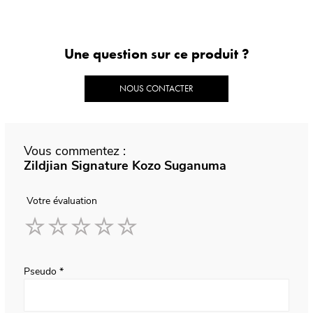
Une question sur ce produit ?
NOUS CONTACTER
Vous commentez :
Zildjian Signature Kozo Suganuma
Votre évaluation
1
2
3
4
5
star
stars
stars
stars
stars
Pseudo