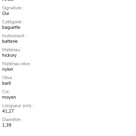
Signature :
Oui
Catégorie :
baguette
Instrument :
batterie
Matériau :
hickory
Matériau olive :
nylon
Olive :
baril
Col :
moyen
Longueur (cm) :
41,27
Diamètre :
1,39