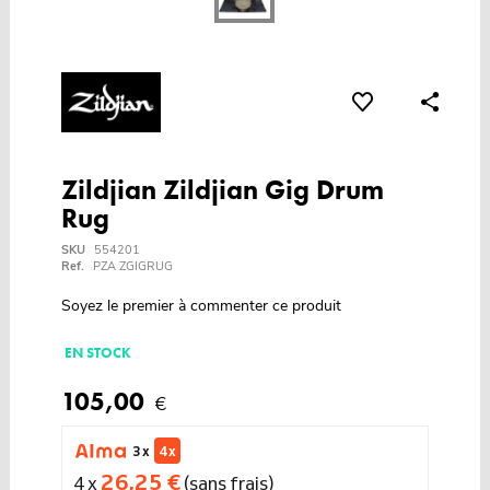
Zildjian Zildjian Gig Drum
Rug
SKU
554201
Ref.
PZA ZGIGRUG
Soyez le premier à commenter ce produit
EN STOCK
105,00
€
3 x
4 x
26,25 €
4 x
(sans frais)