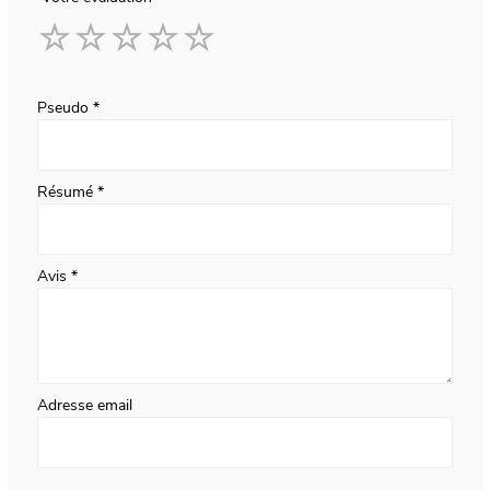
1
2
3
4
5
star
stars
stars
stars
stars
Pseudo
Résumé
Avis
Adresse email