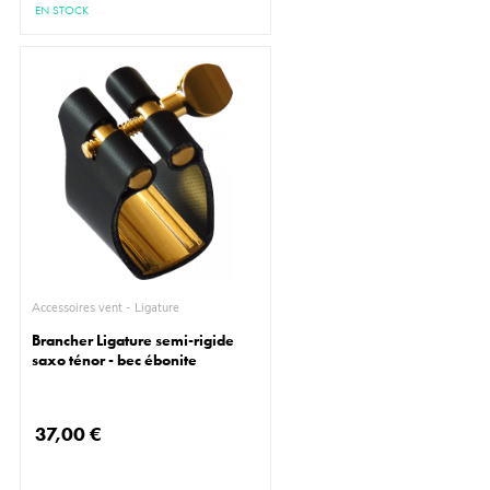
EN STOCK
Accessoires vent - Ligature
Brancher Ligature semi-rigide
saxo ténor - bec ébonite
37,00 €