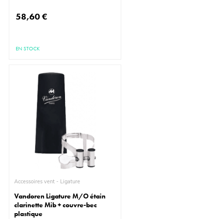
58,60 €
EN STOCK
Accessoires vent - Ligature
Vandoren Ligature M/O étain
clarinette Mib + couvre-bec
plastique