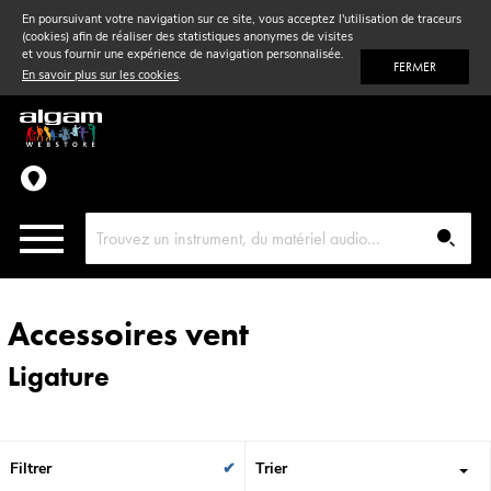
En poursuivant votre navigation sur ce site, vous acceptez l'utilisation de traceurs
(cookies) afin de réaliser des statistiques anonymes de visites
Vent
& Violon
et vous fournir une expérience de navigation personnalisée.
FERMER
En savoir plus sur les cookies
.
Accessoires
Pièces détachées
Accessoires vent
Ligature
Filtrer
Trier