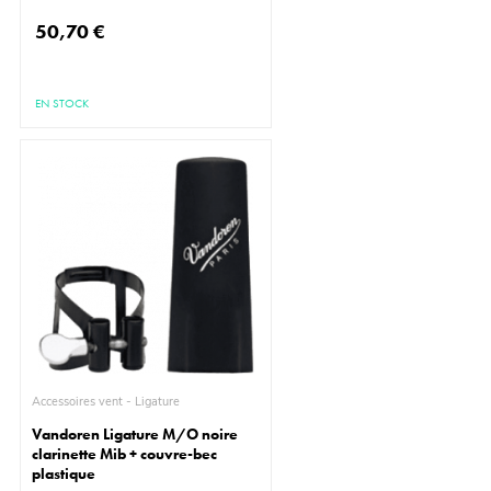
50,70 €
EN STOCK
Accessoires vent - Ligature
Vandoren Ligature M/O noire
clarinette Mib + couvre-bec
plastique