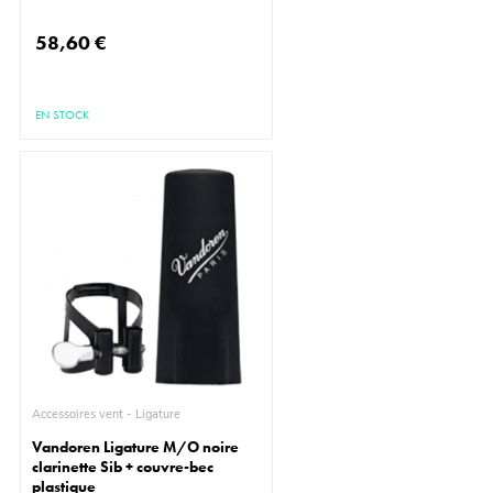
58,60 €
EN STOCK
Accessoires vent - Ligature
Vandoren Ligature M/O noire
clarinette Sib + couvre-bec
plastique