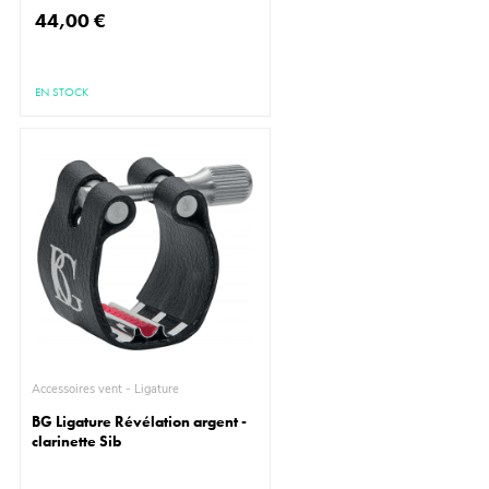
44,00 €
EN STOCK
Accessoires vent - Ligature
BG Ligature Révélation argent -
clarinette Sib