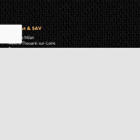
Contact & SAV
2 rue de Milan
44470
Thouaré-sur-Loire
France
Du lundi au vendredi
De 9h à 18h
02 72 24 05 35
(Appel non surtaxé)
NOUS ÉCRIRE
Assistance
Guides d'achat
Questions des musiciens
Modes de livraison
Modes de paiement