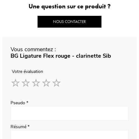
Une question sur ce produit ?
NOUS CONTACTER
Vous commentez :
BG Ligature Flex rouge - clarinette Sib
Votre évaluation
1
2
3
4
5
star
stars
stars
stars
stars
Pseudo
Résumé