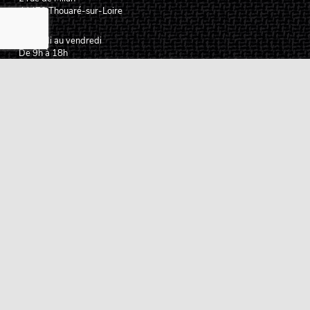
44470
Thouaré-sur-Loire
France
Du lundi au vendredi
De 9h à 18h
02 72 24 05 35
(Appel non surtaxé)
NOUS ÉCRIRE
Assistance
Guides d'achat
Questions des musiciens
Modes de livraison
Modes de paiement
Retours produits
Garanties produits
Service après vente
Centres techniques agréés Algam