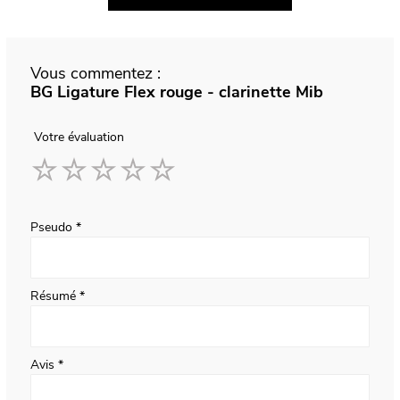
Vous commentez :
BG Ligature Flex rouge - clarinette Mib
Votre évaluation
1
2
3
4
5
star
stars
stars
stars
stars
Pseudo
Résumé
Avis