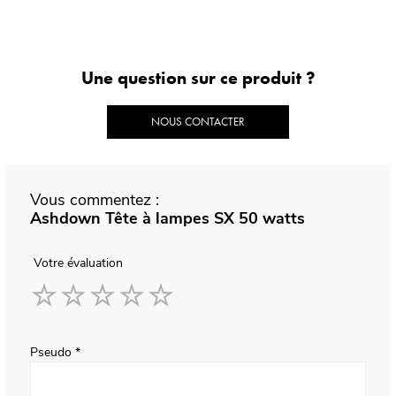
Une question sur ce produit ?
NOUS CONTACTER
Vous commentez :
Ashdown Tête à lampes SX 50 watts
Votre évaluation
1
2
3
4
5
star
stars
stars
stars
stars
Pseudo