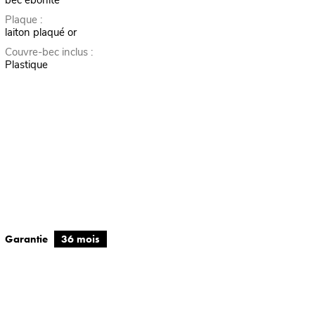
bec ébonite
Plaque :
laiton plaqué or
Couvre-bec inclus :
Plastique
Garantie
36 mois