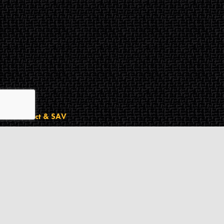
Contact & SAV
2 rue de Milan
44470
Thouaré-sur-Loire
France
Du lundi au vendredi
De 9h à 18h
02 72 24 05 35
(Appel non surtaxé)
NOUS ÉCRIRE