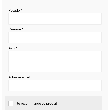
star
stars
stars
stars
stars
Pseudo
Résumé
Avis
Adresse email
Je recommande ce produit