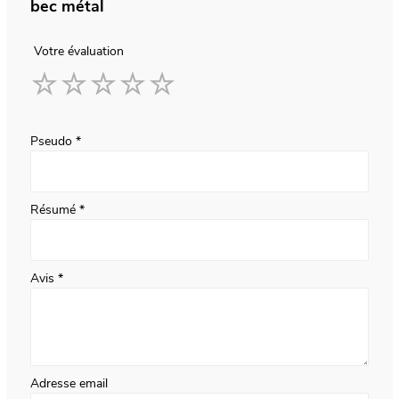
bec métal
Votre évaluation
1
2
3
4
5
star
stars
stars
stars
stars
Pseudo
Résumé
Avis
Adresse email