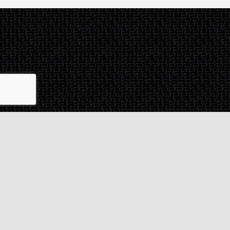
Contact & SAV
2 rue de Milan
44470
Thouaré-sur-Loire
France
Du lundi au vendredi
De 9h à 18h