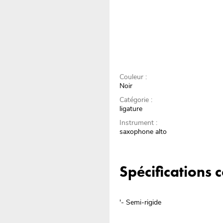
Couleur :
Noir
Catégorie :
ligature
Instrument :
saxophone alto
Spécifications
'- Semi-rigide