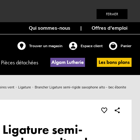
FERMER
Qui sommes-nous
|
Offres d'emploi
Trouver un magasin
Espace client
Panier
Pièces détachées
ires vent
Ligature
Brancher Ligature semi-rigide saxophone alto - bec ébonite
 Ligature semi-