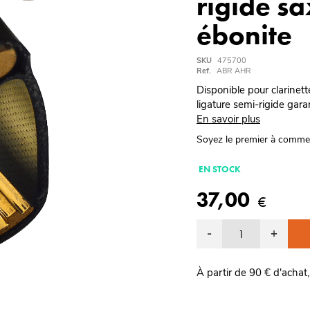
rigide s
ébonite
SKU
475700
Ref.
ABR AHR
Disponible pour clarinett
ligature semi-rigide gar
En savoir plus
Soyez le premier à comme
EN STOCK
37,00
€
-
+
À partir de 90 € d'achat,