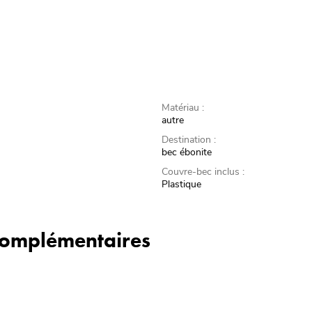
Matériau :
autre
Destination :
bec ébonite
Couvre-bec inclus :
Plastique
 complémentaires