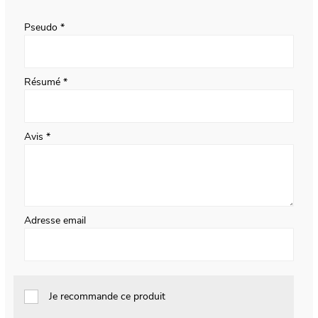
star
stars
stars
stars
stars
Pseudo
Résumé
Avis
Adresse email
Je recommande ce produit