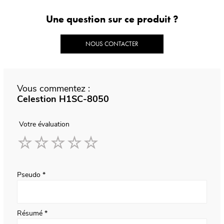
Une question sur ce produit ?
NOUS CONTACTER
Vous commentez :
Celestion H1SC-8050
Votre évaluation
1
2
3
4
5
star
stars
stars
stars
stars
Pseudo
Résumé