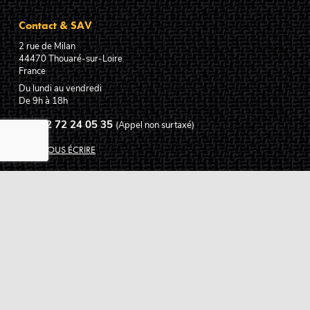
Contact & SAV
2 rue de Milan
44470
Thouaré-sur-Loire
France
Du lundi au vendredi
De 9h à 18h
02 72 24 05 35
(Appel non surtaxé)
NOUS ÉCRIRE
Assistance
Guides d'achat
Questions des musiciens
Modes de livraison
Modes de paiement
Retours produits
Garanties produits